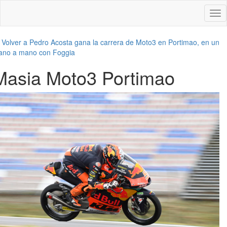
Des
nav
←
Volver a Pedro Acosta gana la carrera de Moto3 en Portimao, en un
no a mano con Foggia
Masia Moto3 Portimao