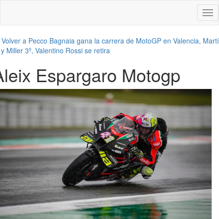
Des
nav
←
Volver a Pecco Bagnaia gana la carrera de MotoGP en Valencia, Mart
 y Miller 3º, Valentino Rossi se retira
Aleix Espargaro Motogp