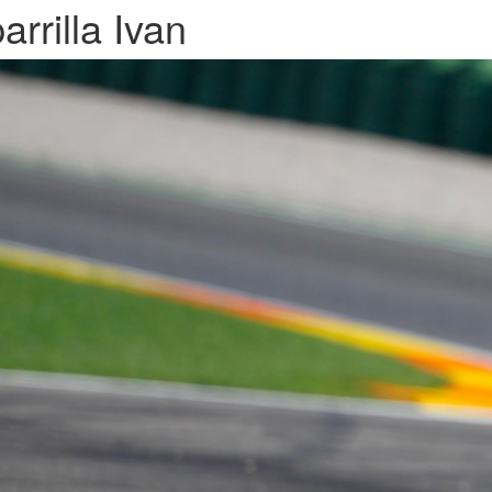
arrilla Ivan