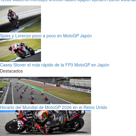
Spies y Lorenzo poco a poco en MotoGP Japón
Casey Stoner el más rápido de la FP3 MotoGP en Japón
Destacados
Horario del Mundial de MotoGP 2026 en el Reino Unido