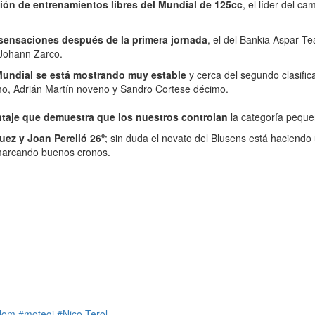
sión de entrenamientos libres del Mundial de 125cc
, el líder del c
 sensaciones después de la primera jornada
, el del Bankia Aspar T
 Johann Zarco.
 Mundial se está mostrando muy estable
y cerca del segundo clasific
imo, Adrián Martín noveno y Sandro Cortese décimo.
ntaje que demuestra que los nuestros controlan
la categoría peque
uez y Joan Perelló 26º
; sin duda el novato del Blusens está haciendo
 marcando buenos cronos.
alom
#motegi
#Nico-Terol