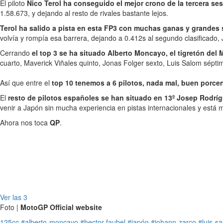
El piloto
Nico Terol ha conseguido el mejor crono de la tercera se
1.58.673, y dejando al resto de rivales bastante lejos.
Terol ha salido a pista en esta FP3 con muchas ganas y grandes
volvía y rompía esa barrera, dejando a 0.412s al segundo clasificado,
Cerrando
el top 3 se ha situado Alberto Moncayo, el tigretón del
cuarto, Maverick Viñales quinto, Jonas Folger sexto, Luis Salom sépt
Así que entre el
top 10 tenemos a 6 pilotos, nada mal, buen porce
El
resto de pilotos españoles se han situado en 13º Josep Rodríg
venir a Japón sin mucha experiencia en pistas internacionales y está
Ahora nos toca
QP
.
Ver las 3
Foto |
MotoGP Official website
125cc
#alberto-moncayo
#hector-faubel
#japón
#johann-zarco
#luis-s