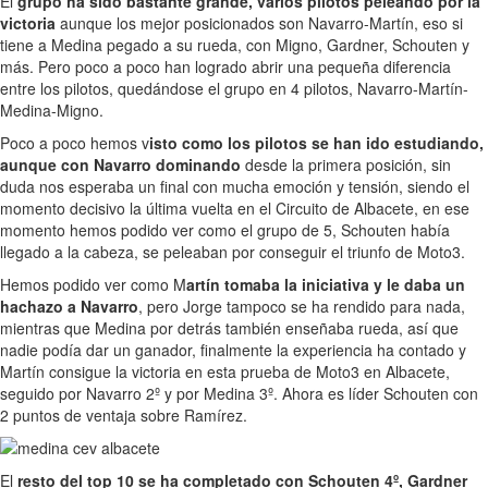
El
grupo ha sido bastante grande, varios pilotos peleando por la
victoria
aunque los mejor posicionados son Navarro-Martín, eso si
tiene a Medina pegado a su rueda, con Migno, Gardner, Schouten y
más. Pero poco a poco han logrado abrir una pequeña diferencia
entre los pilotos, quedándose el grupo en 4 pilotos, Navarro-Martín-
Medina-Migno.
Poco a poco hemos v
isto como los pilotos se han ido estudiando,
aunque con Navarro dominando
desde la primera posición, sin
duda nos esperaba un final con mucha emoción y tensión, siendo el
momento decisivo la última vuelta en el Circuito de Albacete, en ese
momento hemos podido ver como el grupo de 5, Schouten había
llegado a la cabeza, se peleaban por conseguir el triunfo de Moto3.
Hemos podido ver como M
artín tomaba la iniciativa y le daba un
hachazo a Navarro
, pero Jorge tampoco se ha rendido para nada,
mientras que Medina por detrás también enseñaba rueda, así que
nadie podía dar un ganador, finalmente la experiencia ha contado y
Martín consigue la victoria en esta prueba de Moto3 en Albacete,
seguido por Navarro 2º y por Medina 3º. Ahora es líder Schouten con
2 puntos de ventaja sobre Ramírez.
El
resto del top 10 se ha completado con Schouten 4º, Gardner