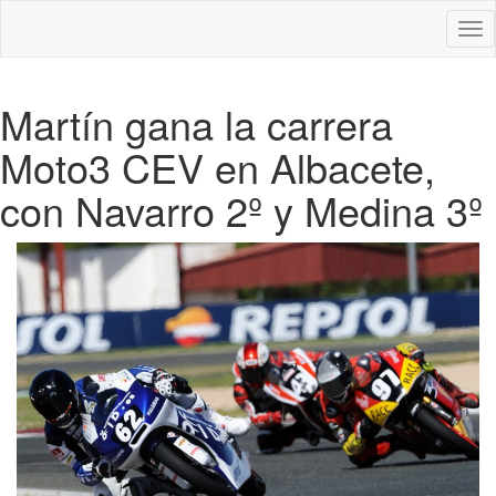
Des
nav
Martín gana la carrera
Moto3 CEV en Albacete,
con Navarro 2º y Medina 3º