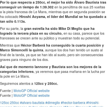
Por lo que respecta a 250cc, el mejor ha sido Álvaro Bautista tras
conseguir un tiempo de 1:39.302
en la penúltima de sus 25 vueltas
a la pista francesa de Le Mans, mientras que en segunda posición se
ha colocado
Hiroshi Aoyama, el líder del Mundial se ha quedado a
tan sólo 0.113s.
Por su parte, la
gran estrella ha sido Mike Di Meglio que ha
logrado la tercera plaza en su circuito,
en su casa, parece que los
franceses se crecen ante su público y muestran todo su potencial.
Mientras que
Héctor Barberá ha conseguido la cuarta posición y
Marco Simoncelli la quinta
, aunque los dos han tenido un susto al
final de la tanda, ya que se han ido al suelo, pero sin consecuencias
graves para ninguno de los dos.
Así que de momento Iannone y Bautista son los mejores de la
categorías inferiores
, ya veremos que pasa mañana en la lucha por
la pole en Le Mans.
Seguiremos atentos a
125cc y 250cc.
Fuente |
MotoGP Official website
Fuente |
MotoGP Official website
125cc
250cc
#alvaro-bautista
#dimeglio
#hector-barbera
#hiroshi-