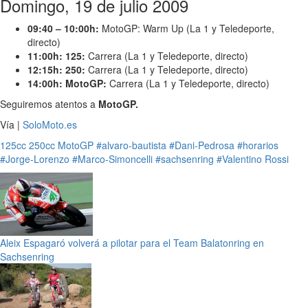
Domingo, 19 de julio 2009
09:40 – 10:00h:
MotoGP: Warm Up (La 1 y Teledeporte,
directo)
11:00h: 125:
Carrera (La 1 y Teledeporte, directo)
12:15h: 250:
Carrera (La 1 y Teledeporte, directo)
14:00h: MotoGP:
Carrera (La 1 y Teledeporte, directo)
Seguiremos atentos a
MotoGP.
Vía |
SoloMoto.es
125cc
250cc
MotoGP
#alvaro-bautista
#Dani-Pedrosa
#horarios
#Jorge-Lorenzo
#Marco-Simoncelli
#sachsenring
#Valentino Rossi
Aleix Espagaró volverá a pilotar para el Team Balatonring en
Sachsenring