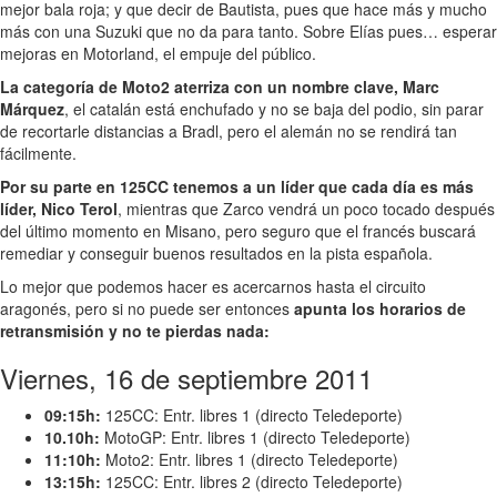
mejor bala roja; y que decir de Bautista, pues que hace más y mucho
más con una Suzuki que no da para tanto. Sobre Elías pues… esperar
mejoras en Motorland, el empuje del público.
La categoría de Moto2 aterriza con un nombre clave, Marc
Márquez
, el catalán está enchufado y no se baja del podio, sin parar
de recortarle distancias a Bradl, pero el alemán no se rendirá tan
fácilmente.
Por su parte en 125CC tenemos a un líder que cada día es más
líder, Nico Terol
, mientras que Zarco vendrá un poco tocado después
del último momento en Misano, pero seguro que el francés buscará
remediar y conseguir buenos resultados en la pista española.
Lo mejor que podemos hacer es acercarnos hasta el circuito
aragonés, pero si no puede ser entonces
apunta los horarios de
retransmisión y no te pierdas nada:
Viernes, 16 de septiembre 2011
09:15h:
125CC: Entr. libres 1 (directo Teledeporte)
10.10h:
MotoGP: Entr. libres 1 (directo Teledeporte)
11:10h:
Moto2: Entr. libres 1 (directo Teledeporte)
13:15h:
125CC: Entr. libres 2 (directo Teledeporte)