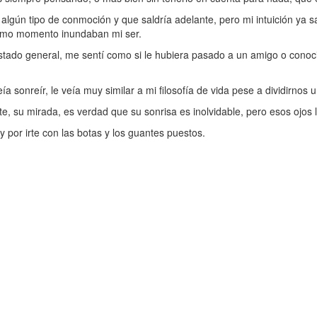
lgún tipo de conmoción y que saldría adelante, pero mi intuición ya sab
ltimo momento inundaban mi ser.
stado general, me sentí como si le hubiera pasado a un amigo o conocid
sonreír, le veía muy similar a mi filosofía de vida pese a dividirnos 
, su mirada, es verdad que su sonrisa es inolvidable, pero esos ojos l
 por irte con las botas y los guantes puestos.