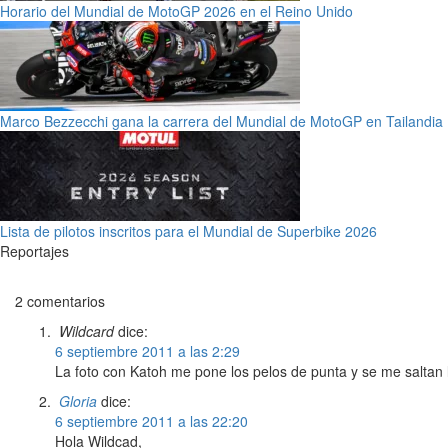
Horario del Mundial de MotoGP 2026 en el Reino Unido
Marco Bezzecchi gana la carrera del Mundial de MotoGP en Tailandia
Lista de pilotos inscritos para el Mundial de Superbike 2026
Reportajes
2 comentarios
Wildcard
dice:
6 septiembre 2011 a las 2:29
La foto con Katoh me pone los pelos de punta y se me saltan
Gloria
dice:
6 septiembre 2011 a las 22:20
Hola Wildcad,