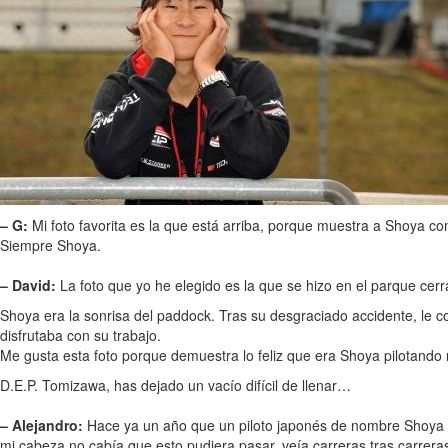
– G:
Mi foto favorita es la que está arriba, porque muestra a Shoya co
Siempre Shoya.
– David:
La foto que yo he elegido es la que se hizo en el parque cerra
Shoya era la sonrisa del paddock. Tras su desgraciado accidente, l
disfrutaba con su trabajo.
Me gusta esta foto porque demuestra lo feliz que era Shoya pilotando
D.E.P. Tomizawa, has dejado un vacío difícil de llenar…
– Alejandro:
Hace ya un año que un piloto japonés de nombre Shoya T
mi cabeza no cabía que esto pudiera pasar, veía carreras tras carrer