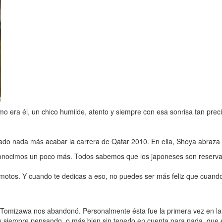
mo era él, un chico humilde, atento y siempre con esa sonrisa tan prec
do nada más acabar la carrera de Qatar 2010. En ella, Shoya abraza a su
e conocimos un poco más. Todos sabemos que los japoneses son reserv
 motos. Y cuando te dedicas a eso, no puedes ser más feliz que cuando
omizawa nos abandonó. Personalmente ésta fue la primera vez en la qu
as siempre pensando, o más bien sin tenerlo en cuenta para nada, que