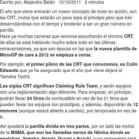
Escrito por: Alejandro Batán
10/10/2011
2 minutos
El año que viene entrarán un nuevo concepto de moto en acción, son
las CRT, motos que estarán un poco lejos al principio pero que irán
desarrollándose con el tiempo y tenderán a ser un gran número en
parrilla.
Hace ya muchas carreras que venimos escuchando el término
CRT
,
de ellas se está hablando mucho sobre todo en las últimas
retransmisiones, ya que son épocas en las que
la nueva plantilla de
MotoGP de cara a 2012 se empieza a cerrar.
Por ejemplo,
el primer piloto de las CRT que conocemos, es Colin
Edwards
que ya ha asegurado que el año que viene dejará el
Yamaha Tech3.
Las siglas CRT significan Claiming Rule Team
, y serán equipos
con una reglamentación algo diferente. Para empezar, en principio,
podrán llevar
24 litros
de combustible en vez de los 21 litros que
pueden llevar los equipos con prototipos, y además, dispondrán de
12
motores
(aunque estará abierto a cambio), por temporada en vez de
6.
Así quedará la
parrilla divida en tres partes
, por un lado las motos
de la
MSMA, que son las llamadas motos de fábrica donde se
engloban, Yamaha, Honda, Ducati y Suzuki
, cuyo reglamento será