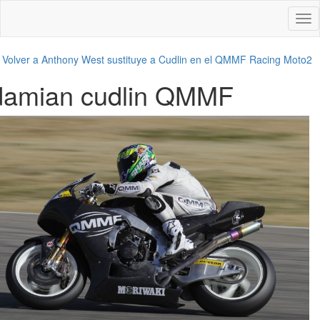
Des
nav
←
Volver a Anthony West sustituye a Cudlin en el QMMF Racing Moto2
damian cudlin QMMF