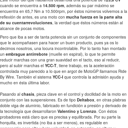
cuando se encuentra a
14.500 rpm
, además su par máximo se
encuentra en 65,7 Nm a 10.500rpm, por éstos números volvemos a la
reflexión de antes, es una moto con
mucha fuerza en la parte alta
de su cuentarrevoluciones
, la verdad que éstos números están al
alcance de pocas motos.
Pero que iba a ser de tanta potencia sin un conjunto de componentes
que le acompañasen para hacer un buen producto, pues ya os lo
decimos nosotros, una locura incontrolable. Por lo tanto han montado
un
embrague antirrebote
(muelle en espiral), lo que te permite
reducir marchas con una gran suavidad en el tacto, eso al reducir,
pero al subir marchas el
YCC-T
, tiene trabajo, es la aceleración
controlada muy parecido a lo que en argot de MotoGP llamamos Ride
By Wire. También el sistema
YCC-I
que controla la admisión ayuda y
mucho en ésta última labor.
Pasando al
chasis
, pieza clave en el control y docilidad de la moto en
conjunto con las suspensiones. Es de tipo
Deltabox
, en otras plabras
doble viga de aluminio, fabricado en fundición a presión y derivado de
la tecnología que desarrollaron
Valentino y Lorenzo
. Con éstos
probadores está claro que es precisa y equilibrada. Por su parte la
horquilla, es invertida (no iba a ser menos), es regulable en