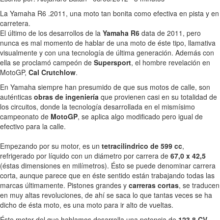
La Yamaha R6 .2011, una moto tan bonita como efectiva en pista y en
carretera.
El último de los desarrollos de la
Yamaha R6
data de 2011, pero
nunca es mal momento de hablar de una moto de éste tipo, llamativa
visualmente y con una tecnología de última generación. Además con
ella se proclamó campeón de
Supersport
, el hombre revelación en
MotoGP,
Cal Crutchlow
.
En Yamaha siempre han presumido de que sus motos de calle, son
auténticas
obras de ingeniería
que provienen casi en su totalidad de
los circuitos, donde la tecnología desarrollada en el mismísimo
campeonato de
MotoGP
, se aplica algo modificado pero igual de
efectivo para la calle.
Empezando por su motor, es un
tetracilindrico de 599 cc
,
refrigerado por líquido con un diámetro por carrera de
67,0 x 42,5
(éstas dimensiones en milímetros). Ésto se puede denominar carrera
corta, aunque parece que en éste sentido están trabajando todas las
marcas últimamente. Pistones grandes y
carreras cortas
, se traducen
en muy altas revoluciones, de ahí se saca lo que tantas veces se ha
dicho de ésta moto, es una moto para ir alto de vueltas.
Éste motor del que hablamos desarrolla una potencia de
123,8 CV