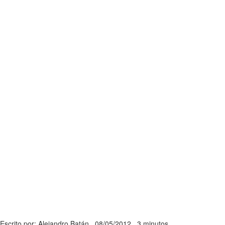
Escrito por: Alejandro Batán
08/05/2012
3 minutos