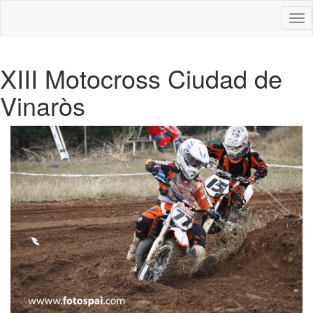
Des
nav
XIII Motocross Ciudad de
Vinaròs