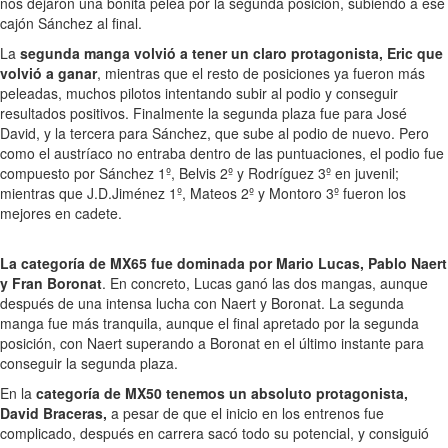
nos dejaron una bonita pelea por la segunda posición, subiendo a ese
cajón Sánchez al final.
La
segunda manga volvió a tener un claro protagonista, Eric que
volvió a ganar
, mientras que el resto de posiciones ya fueron más
peleadas, muchos pilotos intentando subir al podio y conseguir
resultados positivos. Finalmente la segunda plaza fue para José
David, y la tercera para Sánchez, que sube al podio de nuevo. Pero
como el austríaco no entraba dentro de las puntuaciones, el podio fue
compuesto por Sánchez 1º, Belvis 2º y Rodríguez 3º en juvenil;
mientras que J.D.Jiménez 1º, Mateos 2º y Montoro 3º fueron los
mejores en cadete.
La categoría de MX65 fue dominada por Mario Lucas, Pablo Naert
y Fran Boronat
. En concreto, Lucas ganó las dos mangas, aunque
después de una intensa lucha con Naert y Boronat. La segunda
manga fue más tranquila, aunque el final apretado por la segunda
posición, con Naert superando a Boronat en el último instante para
conseguir la segunda plaza.
En la
categoría de MX50 tenemos un absoluto protagonista,
David Braceras,
a pesar de que el inicio en los entrenos fue
complicado, después en carrera sacó todo su potencial, y consiguió