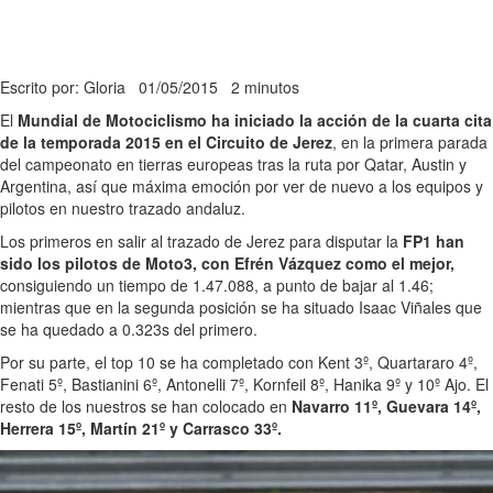
Escrito por: Gloria
01/05/2015
2 minutos
El
Mundial de Motociclismo ha iniciado la acción de la cuarta cita
de la temporada 2015 en el Circuito de Jerez
, en la primera parada
del campeonato en tierras europeas tras la ruta por Qatar, Austin y
Argentina, así que máxima emoción por ver de nuevo a los equipos y
pilotos en nuestro trazado andaluz.
Los primeros en salir al trazado de Jerez para disputar la
FP1 han
sido los pilotos de Moto3, con Efrén Vázquez como el mejor,
consiguiendo un tiempo de 1.47.088, a punto de bajar al 1.46;
mientras que en la segunda posición se ha situado Isaac Viñales que
se ha quedado a 0.323s del primero.
Por su parte, el top 10 se ha completado con Kent 3º, Quartararo 4º,
Fenati 5º, Bastianini 6º, Antonelli 7º, Kornfeil 8º, Hanika 9º y 10º Ajo. El
resto de los nuestros se han colocado en
Navarro 11º, Guevara 14º,
Herrera 15º, Martín 21º y Carrasco 33º.