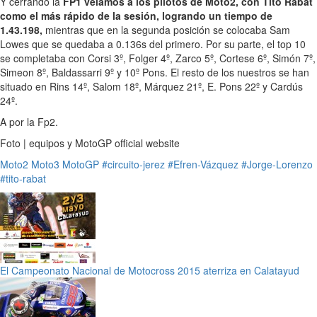
Y cerrando la
FP1 veíamos a los pilotos de Moto2, con Tito Rabat
como el más rápido de la sesión, logrando un tiempo de
1.43.198,
mientras que en la segunda posición se colocaba Sam
Lowes que se quedaba a 0.136s del primero. Por su parte, el top 10
se completaba con Corsi 3º, Folger 4º, Zarco 5º, Cortese 6º, Simón 7º,
Simeon 8º, Baldassarri 9º y 10º Pons. El resto de los nuestros se han
situado en Rins 14º, Salom 18º, Márquez 21º, E. Pons 22º y Cardús
24º.
A por la Fp2.
Foto | equipos y MotoGP official website
Moto2
Moto3
MotoGP
#circuito-jerez
#Efren-Vázquez
#Jorge-Lorenzo
#tito-rabat
El Campeonato Nacional de Motocross 2015 aterriza en Calatayud