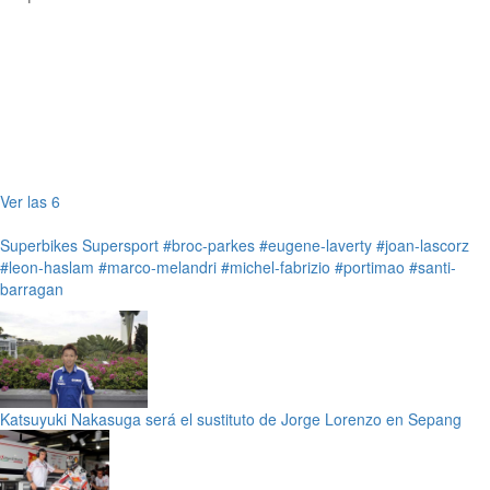
Ver las 6
Superbikes
Supersport
#broc-parkes
#eugene-laverty
#joan-lascorz
#leon-haslam
#marco-melandri
#michel-fabrizio
#portimao
#santi-
barragan
Katsuyuki Nakasuga será el sustituto de Jorge Lorenzo en Sepang