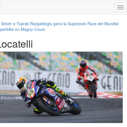
Des
nav
←
Volver a Toprak Razgatlioglu gana la Superpole Race del Mundial
perbike en Magny-Cours
ocatelli