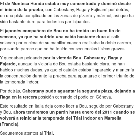
E
l de Montesa Honda estaba muy concentrado y dominó desde
el inicio de la prueba
, con Cabestany, Raga y Fujinami por detrás,
en una pista complicado en las zonas de pizarra y mármol, así que ha
sido bastante duro para todos los participantes.
El
japonés compañero de Bou no ha tenido un buen fin de
semana, ya que ha sufrido una caída bastante dura
al salir
volando por encima de su manillar cuando realizaba la doble carrera,
por suerte parece que no ha tenido consecuencias físicas graves.
Y quedaban peleando
por la victoria Bou, Cabestany, Raga y
Fajardo,
aunque la victoria de Bou estaba bastante clara, no han
habido muchas dudas, ya que el catalán estaba imparable y mantenía
la concentración durante la prueba para apuntarse el primer triunfo de
la temporada indoor.
Por detrás,
Cabestany pudo aguantar la segunda plaza, dejando a
Raga en la tercera
posición cerrando el podio en Génova.
Este resultado en Italia deja como líder a Bou, seguido por Cabestany
y Bou, a
hora tendremos un parón hasta enero del 2011 cuando se
volverá a reiniciar la temporada del Trial Indoor en Marsella
(Francia).
Seguiremos atentos al
Trial.