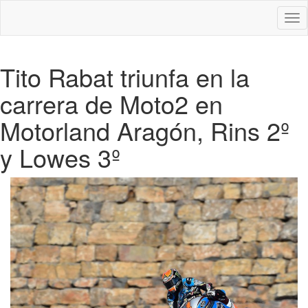
Des
nav
Tito Rabat triunfa en la
carrera de Moto2 en
Motorland Aragón, Rins 2º
y Lowes 3º