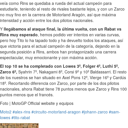
veía como Rins se quedaba a rueda del actual campeón para
estudiarle, teniendo al resto de rivales bastante lejos, y con un Zarco
no muy fino en la carrera de Motorland Aragón, así que máxima
intensidad y acción entre los dos pilotos nacionales.
Y
llegábamos al ataque final, la última vuelta, con un Rabat vs
Rins muy esperado
, hemos podido ver intentos en varias curvas,
pero hoy Tito lo ha tapado todo y ha devuelto todos los ataques, así
que victoria para el actual campeón de la categoría, dejando en la
segunda posición a Rins, ambos han protagonizado una carrera
espectacular, muy emocionante y con máxima acción.
El top 10 se ha completado con Lowes 3º, Folger 4º, Luthi 5º,
Zarco 6º,
Syahrin 7º, Nakagami 8º, Corsi 9º y 10º Baldassarri. El resto
de los nuestros se han situado en Axel Pons 12º, Vierge 16º y Cardús
18º. Recortando diferencia con Zarco, por parte de los dos pilotos
nacionales, ahora Rabat tiene 78 puntos menos que Zarco y Rins 100
puntos menos que el francés.
Foto | MotoGP Official website y equipos
Moto2
#alex-rins
#circuito-motorland-aragon
#johann-zarco
#sam-
lowes
#tito-rabat