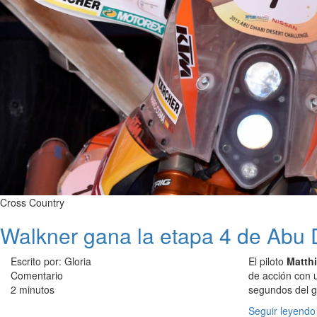
Cross Country
Walkner gana la etapa 4 de Abu 
Escrito por: Gloria
El piloto
Matthi
Comentario
de acción con 
2 minutos
segundos del g
Seguir leyendo