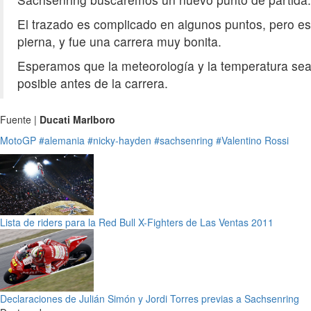
El trazado es complicado en algunos puntos, pero es
pierna, y fue una carrera muy bonita.
Esperamos que la meteorología y la temperatura sea
posible antes de la carrera.
Fuente |
Ducati Marlboro
MotoGP
#alemania
#nicky-hayden
#sachsenring
#Valentino Rossi
Lista de riders para la Red Bull X-Fighters de Las Ventas 2011
Declaraciones de Julián Simón y Jordi Torres previas a Sachsenring