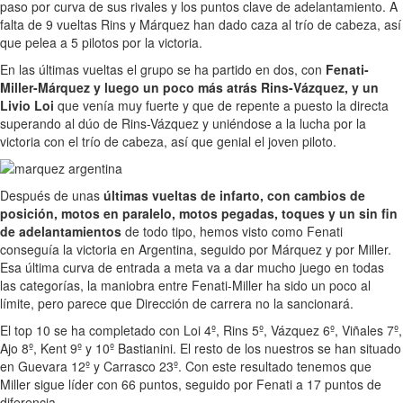
paso por curva de sus rivales y los puntos clave de adelantamiento. A
falta de 9 vueltas Rins y Márquez han dado caza al trío de cabeza, así
que pelea a 5 pilotos por la victoria.
En las últimas vueltas el grupo se ha partido en dos, con
Fenati-
Miller-Márquez y luego un poco más atrás Rins-Vázquez, y un
Livio Loi
que venía muy fuerte y que de repente a puesto la directa
superando al dúo de Rins-Vázquez y uniéndose a la lucha por la
victoria con el trío de cabeza, así que genial el joven piloto.
Después de unas
últimas vueltas de infarto, con cambios de
posición, motos en paralelo, motos pegadas, toques y un sin fin
de adelantamientos
de todo tipo, hemos visto como Fenati
conseguía la victoria en Argentina, seguido por Márquez y por Miller.
Esa última curva de entrada a meta va a dar mucho juego en todas
las categorías, la maniobra entre Fenati-Miller ha sido un poco al
límite, pero parece que Dirección de carrera no la sancionará.
El top 10 se ha completado con Loi 4º, Rins 5º, Vázquez 6º, Viñales 7º,
Ajo 8º, Kent 9º y 10º Bastianini. El resto de los nuestros se han situado
en Guevara 12º y Carrasco 23º. Con este resultado tenemos que
Miller sigue líder con 66 puntos, seguido por Fenati a 17 puntos de
diferencia.