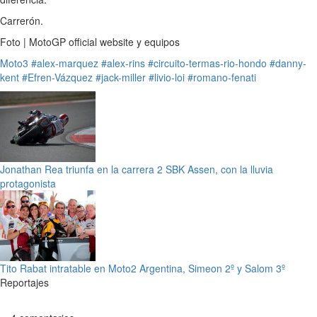
Carrerón.
Foto | MotoGP official website y equipos
Moto3
#alex-marquez
#alex-rins
#circuito-termas-rio-hondo
#danny-
kent
#Efren-Vázquez
#jack-miller
#livio-loi
#romano-fenati
Jonathan Rea triunfa en la carrera 2 SBK Assen, con la lluvia
protagonista
Tito Rabat intratable en Moto2 Argentina, Simeon 2º y Salom 3º
Reportajes