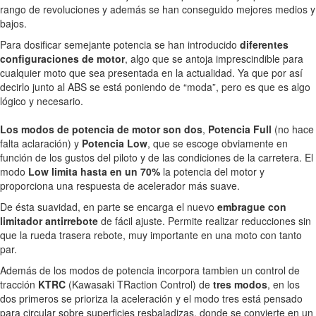
rango de revoluciones y además se han conseguido mejores medios y
bajos.
Para dosificar semejante potencia se han introducido
diferentes
configuraciones de motor
, algo que se antoja imprescindible para
cualquier moto que sea presentada en la actualidad. Ya que por así
decirlo junto al ABS se está poniendo de “moda”, pero es que es algo
lógico y necesario.
Los modos de potencia de motor son dos
,
Potencia Full
(no hace
falta aclaración) y
Potencia Low
, que se escoge obviamente en
función de los gustos del piloto y de las condiciones de la carretera. El
modo
Low limita hasta en un 70%
la potencia del motor y
proporciona una respuesta de acelerador más suave.
De ésta suavidad, en parte se encarga el nuevo
embrague con
limitador antirrebote
de fácil ajuste. Permite realizar reducciones sin
que la rueda trasera rebote, muy importante en una moto con tanto
par.
Además de los modos de potencia incorpora tambien un control de
tracción
KTRC
(Kawasaki TRaction Control) de
tres modos
, en los
dos primeros se prioriza la aceleración y el modo tres está pensado
para circular sobre superficies resbaladizas, donde se convierte en un