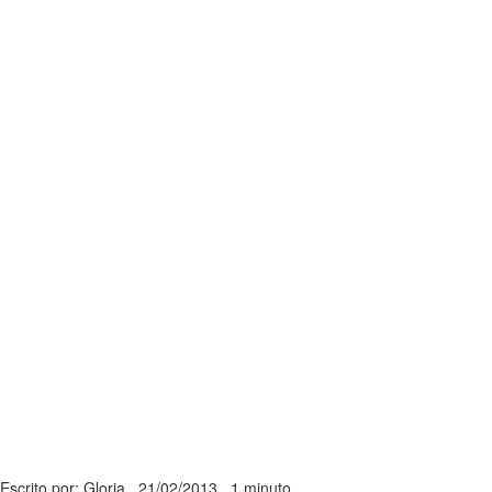
Escrito por: Gloria
21/02/2013
1 minuto