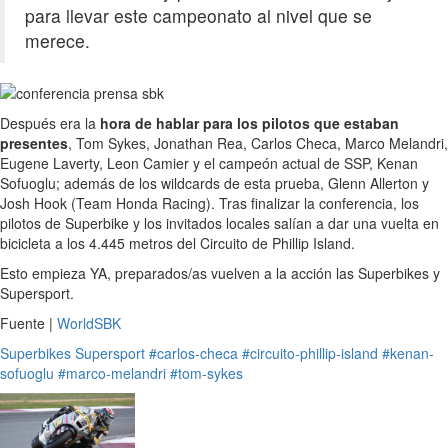
para llevar este campeonato al nivel que se
merece.
Después era la
hora de hablar para los pilotos que estaban
presentes
, Tom Sykes, Jonathan Rea, Carlos Checa, Marco Melandri,
Eugene Laverty, Leon Camier y el campeón actual de SSP, Kenan
Sofuoglu; además de los wildcards de esta prueba, Glenn Allerton y
Josh Hook (Team Honda Racing). Tras finalizar la conferencia, los
pilotos de Superbike y los invitados locales salían a dar una vuelta en
bicicleta a los 4.445 metros del Circuito de Phillip Island.
Esto empieza YA, preparados/as vuelven a la acción las Superbikes y
Supersport.
Fuente |
WorldSBK
Superbikes
Supersport
#carlos-checa
#circuito-phillip-island
#kenan-
sofuoglu
#marco-melandri
#tom-sykes