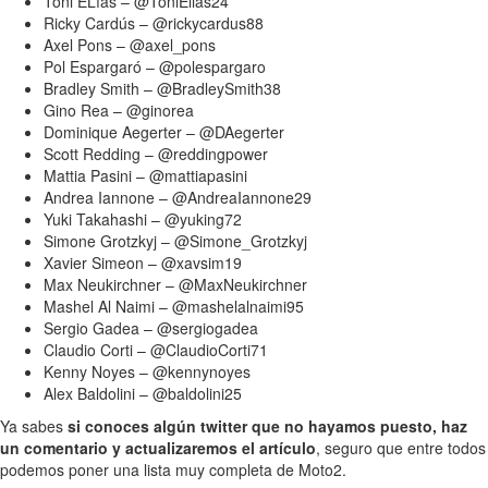
Toni ELías – @ToniElias24
Ricky Cardús – @rickycardus88
Axel Pons – @axel_pons
Pol Espargaró – @polespargaro
Bradley Smith – @BradleySmith38
Gino Rea – @ginorea
Dominique Aegerter – @DAegerter
Scott Redding – @reddingpower
Mattia Pasini – @mattiapasini
Andrea Iannone – @AndreaIannone29
Yuki Takahashi – @yuking72
Simone Grotzkyj – @Simone_Grotzkyj
Xavier Simeon – @xavsim19
Max Neukirchner – @MaxNeukirchner
Mashel Al Naimi – @mashelalnaimi95
Sergio Gadea – @sergiogadea
Claudio Corti – @ClaudioCorti71
Kenny Noyes – @kennynoyes
Alex Baldolini – @baldolini25
Ya sabes
si conoces algún twitter que no hayamos puesto, haz
un comentario y actualizaremos el artículo
, seguro que entre todos
podemos poner una lista muy completa de Moto2.