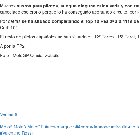
Muchos
sustos para pilotos, aunque ninguna caída seria y con t
cancelado ese crono porque lo ha conseguido acortando circuito, por
Por detrás
se ha situado completando el top 10 Rea 2º a 0.411s de
Corti 10º.
El resto de pilotos españoles se han situado en 12º Torres, 15º Terol,
A por la FP2.
Foto | MotoGP Official website
Ver las 6
Moto2
Moto3
MotoGP
#alex-marquez
#Andrea-Iannone
#circuito-mot
#Valentino Rossi