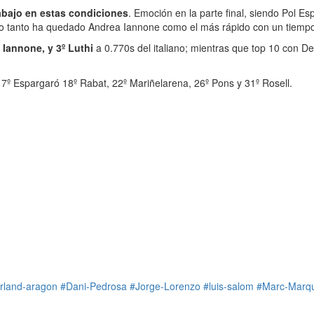
rabajo en estas condiciones
. Emoción en la parte final, siendo Pol E
 lo tanto ha quedado Andrea Iannone como el más rápido con un tiemp
 Iannone, y 3º Luthi
a 0.770s del italiano; mientras que top 10 con De
 17º Espargaró 18º Rabat, 22º Mariñelarena, 26º Pons y 31º Rosell.
orland-aragon
#Dani-Pedrosa
#Jorge-Lorenzo
#luis-salom
#Marc-Marq