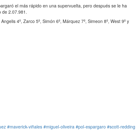
spargaró el más rápido en una supervuelta, pero después se le ha
o de 2.07.981.
 Angelis 4º, Zarco 5º, Simón 6º, Márquez 7º, Simeon 8º, West 9º y
uez
#maverick-viñales
#miguel-oliveira
#pol-espargaro
#scott-redding