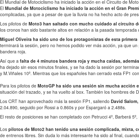
El Mundial de Motociclismo ha iniciado la acción en el Circuito de Mo
El
Mundial de Motociclismo ha iniciado la acción en el Gran Pre
complicadas, ya que a pesar de que la lluvia no ha hecho acto de presen
Los pilotos de
Moto3 han saltado con mucho cuidado al circuito 
los cronos han sido bastante altos en relación a la pasada temporada 
Miguel Oliveira ha sido uno de los protagonistas de esta primera
terminará la sesión, pero no hemos podido ver más acción, ya que un 
bandera roja.
Así que a
falta de 4 minutos bandera roja y mucha caídas, ademá
ha dejado sin esos minutos finales, y se ha dado la sesión por terminada
y M.Viñales 10º. Mientras que los españoles han cerrado esta FP1 con
Para los pilotos de
MotoGP ha sido una sesión sin mucha acción en
situación del trazado, y se ha vuelto al box. También los hombres de D
Los CRT han aprovechado más la sesión FP1, saliendo
David Salom,
2.04.890, seguido por Rossi a 0.860s y por Espargaró a 2.488s.
El resto de posiciones se han completado con Petrucci 4º, Barberá 5º
Los
pilotos de Moto2 han tenido una sesión complicada, mixta, 
de entrenos libres. Sin duda lo más interesante ha sido al final, cua