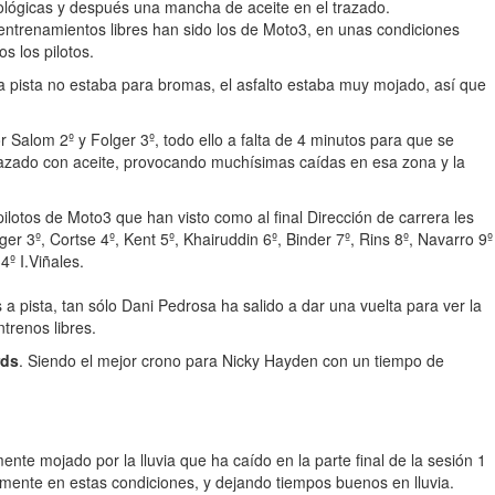
rológicas y después una mancha de aceite en el trazado.
s entrenamientos libres han sido los de Moto3, en unas condiciones
s los pilotos.
a la pista no estaba para bromas, el asfalto estaba muy mojado, así que
Salom 2º y Folger 3º, todo ello a falta de 4 minutos para que se
trazado con aceite, provocando muchísimas caídas en esa zona y la
 pilotos de Moto3 que han visto como al final Dirección de carrera les
er 3º, Cortse 4º, Kent 5º, Khairuddin 6º, Binder 7º, Rins 8º, Navarro 9º
º I.Viñales.
s a pista, tan sólo Dani Pedrosa ha salido a dar una vuelta para ver la
trenos libres.
rds
. Siendo el mejor crono para Nicky Hayden con un tiempo de
nte mojado por la lluvia que ha caído en la parte final de la sesión 1
almente en estas condiciones, y dejando tiempos buenos en lluvia.