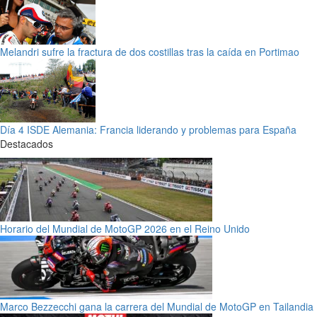
Melandri sufre la fractura de dos costillas tras la caída en Portimao
Día 4 ISDE Alemania: Francia liderando y problemas para España
Destacados
Horario del Mundial de MotoGP 2026 en el Reino Unido
Marco Bezzecchi gana la carrera del Mundial de MotoGP en Tailandia