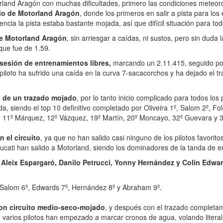
torland Aragón con muchas dificultades, primero las condiciones meteo
mio de Motorland Aragón
, donde los primeros en salir a pista para lo
cia la pista estaba bastante mojada, así que difícil situación para todo
de Motorland Aragón
, sin arriesgar a caídas, ni sustos, pero sin dud
que fue de 1.59.
 sesión de entrenamientos libres,
marcando un 2.11.415, seguido por 
piloto ha sufrido una caída en la curva 7-sacacorchos y ha dejado el 
s de un trazado mojado
, por lo tanto inicio complicado para todos los
, siendo el top 10 definitivo completado por Oliveira 1º, Salom 2º, Folg
 11º Márquez, 12º Vázquez, 19º Martín, 20º Moncayo, 32º Guevara y 34
 el circuito
, ya que no han salido casi ninguno de los pilotos favorito
ucati han salido a Motorland, siendo los dominadores de la tanda de en
 Aleix Espargaró, Danilo Petrucci, Yonny Hernández y Colin Edwa
, Salom 6º, Edwards 7º, Hernández 8º y Abraham 9º.
con circuito medio-seco-mojado
, y después con el trazado completame
ndo varios pilotos han empezado a marcar cronos de agua, volando liter