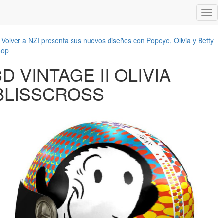
Des
nav
←
Volver a NZI presenta sus nuevos diseños con Popeye, Olivia y Betty
oop
3D VINTAGE II OLIVIA
BLISSCROSS