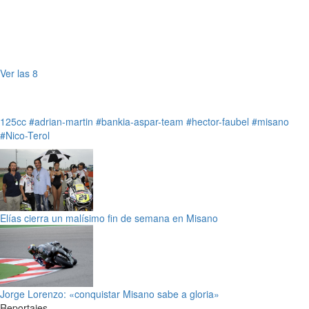
Ver las 8
125cc
#adrian-martin
#bankia-aspar-team
#hector-faubel
#misano
#Nico-Terol
Elías cierra un malísimo fin de semana en Misano
Jorge Lorenzo: «conquistar Misano sabe a gloria»
Reportajes