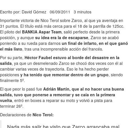
Escrito por: David Gómez
06/09/2011
3 minutos
Importante victoria de Nico Terol sobre Zarco, al que ya aventaja en
31 puntos. El título está más cerca para el 18 de la parrilla de 125cc.
El piloto del
BANKIA Aspar Team
, salió perfecto desde la primera
posición, y aunque
su idea era la de escaparse
, Zarco se acabó
poniendo a su rueda para darnos
un final de infarto, en el que ganó
el más listo
, tras una incomprensible acción del francés.
Por su parte,
Héctor Faubel estuvo al borde del desastre en la
salida
, ya que un desmelenado Zarco se chocó dos veces con él al
cambiar varias veces de trayectoria. Eso le ha hecho perder
posiciones
y ha tenido que remontar dentro de un grupo
, siendo
finalmente 5º.
El que peor lo pasó fue
Adrián Martín, que al no hacer una buena
salida, tuvo que ponerse a remontar y se caía en la primera
vuelta
, entró en boxes a reparar su moto y volvió a pista para
terminar 26º.
Declaraciones de
Nico Terol:
Nada más salir he visto que Zarco arrancaba mal,