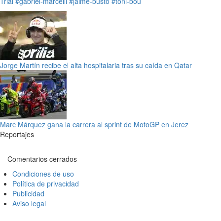
Trial
#gabriel-marcelli
#jaime-busto
#toni-bou
Jorge Martín recibe el alta hospitalaria tras su caída en Qatar
Marc Márquez gana la carrera al sprint de MotoGP en Jerez
Reportajes
Comentarios cerrados
Condiciones de uso
Política de privacidad
Publicidad
Aviso legal