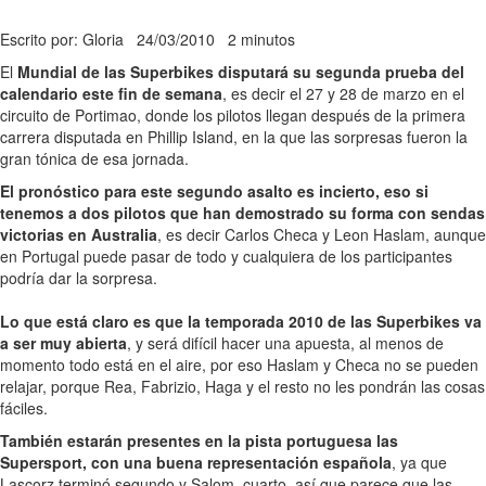
Escrito por: Gloria
24/03/2010
2 minutos
El
Mundial de las Superbikes disputará su segunda prueba del
calendario este fin de semana
, es decir el 27 y 28 de marzo en el
circuito de Portimao, donde los pilotos llegan después de la primera
carrera disputada en Phillip Island, en la que las sorpresas fueron la
gran tónica de esa jornada.
El pronóstico para este segundo asalto es incierto, eso si
tenemos a dos pilotos que han demostrado su forma con sendas
victorias en Australia
, es decir Carlos Checa y Leon Haslam, aunque
en Portugal puede pasar de todo y cualquiera de los participantes
podría dar la sorpresa.
Lo que está claro es que la temporada 2010 de las Superbikes va
a ser muy abierta
, y será difícil hacer una apuesta, al menos de
momento todo está en el aire, por eso Haslam y Checa no se pueden
relajar, porque Rea, Fabrizio, Haga y el resto no les pondrán las cosas
fáciles.
También estarán presentes en la pista portuguesa las
Supersport, con una buena representación española
, ya que
Lascorz terminó segundo y Salom, cuarto, así que parece que las