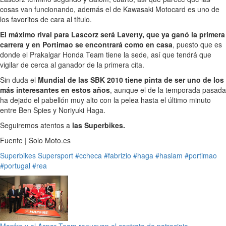
cosas van funcionando, además el de Kawasaki Motocard es uno de
los favoritos de cara al título.
El máximo rival para Lascorz será Laverty, que ya ganó la primera
carrera y en Portimao se encontrará como en casa
, puesto que es
donde el Prakalgar Honda Team tiene la sede, así que tendrá que
vigilar de cerca al ganador de la primera cita.
Sin duda el
Mundial de las SBK 2010 tiene pinta de ser uno de los
más interesantes en estos años
, aunque el de la temporada pasada
ha dejado el pabellón muy alto con la pelea hasta el último minuto
entre Ben Spies y Noriyuki Haga.
Seguiremos atentos a
las Superbikes.
Fuente | Solo Moto.es
Superbikes
Supersport
#ccheca
#fabrizio
#haga
#haslam
#portimao
#portugal
#rea
Mapfre y el Aspar Team renuevan el contrato de patrocinio