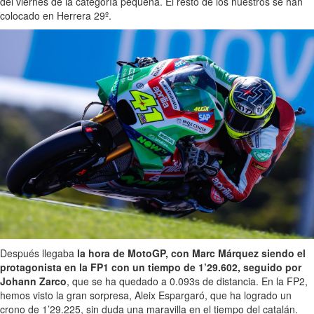
del viernes de la categoría pequeña. El resto de los nuestros se han
colocado en Herrera 29º.
Después llegaba
la hora de MotoGP, con Marc Márquez siendo el
protagonista en la FP1 con un tiempo de 1’29.602, seguido por
Johann Zarco
, que se ha quedado a 0.093s de distancia. En la FP2,
hemos visto la gran sorpresa, Aleix Espargaró, que ha logrado un
crono de 1’29.225, sin duda una maravilla en el tiempo del catalán.