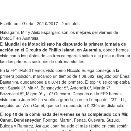
Escrito por: Gloria
20/10/2017
2 minutos
Nakagami, Mir y Aleix Espargaró son los mejores del viernes de
MotoGP en Australia.
El
Mundial de Motociclismo ha disputado la primera jornada de
acción en el Circuito de Phillip Island, en Australia
, donde hemos
visto como los pilotos de las tres categorías salían a la pista a disputar
las dos primeras sesiones de entrenamientos.
En la FP1 Moto3 hemos visto como Niccolò Bulega conseguía la
primera posición, marcando un tiempo de 1’38.582, seguido por Enea
Bastianini, quedándose a 0.074s del primero. El top 10 se completaba
con Sasaki 3º, Mir 4º, Bensneyder 5º, Antonelli 6º, Martín 7º,
Bezzecchi 8º, Migno 9º y 10º Guevara. Después en la FP2 hemos
visto como Joan Mir ha vuelto a grande, con un tiempo de 1’37.111,
seguido por Arón Canet, que se ha quedado a 0.230s de distancia.
El
top 10 de la combinada del viernes se ha completado con Mir,
Canet, Bendsneyder,
Rodrigo, Martín, Fenati, Guevara, Suzuki,
Bulega y Ramírez. Así que Joan ha sido el más rápido en esta sesión