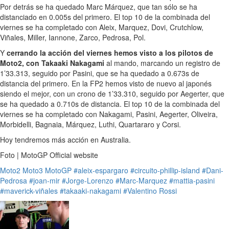
Por detrás se ha quedado Marc Márquez, que tan sólo se ha
distanciado en 0.005s del primero. El top 10 de la combinada del
viernes se ha completado con Aleix, Marquez, Dovi, Crutchlow,
Viñales, Miller, Iannone, Zarco, Pedrosa, Pol.
Y
cerrando la acción del viernes hemos visto a los pilotos de
Moto2, con Takaaki Nakagami
al mando, marcando un registro de
1’33.313, seguido por Pasini, que se ha quedado a 0.673s de
distancia del primero. En la FP2 hemos visto de nuevo al japonés
siendo el mejor, con un crono de 1’33.310, seguido por Aegerter, que
se ha quedado a 0.710s de distancia. El top 10 de la combinada del
viernes se ha completado con Nakagami, Pasini, Aegerter, Oliveira,
Morbidelli, Bagnaia, Márquez, Luthi, Quartararo y Corsi.
Hoy tendremos más acción en Australia.
Foto | MotoGP Official website
Moto2
Moto3
MotoGP
#aleix-espargaro
#circuito-phillip-island
#Dani-
Pedrosa
#joan-mir
#Jorge-Lorenzo
#Marc-Marquez
#mattia-pasini
#maverick-viñales
#takaaki-nakagami
#Valentino Rossi