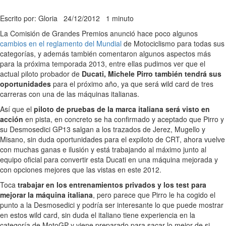
Escrito por: Gloria
24/12/2012
1 minuto
La Comisión de Grandes Premios anunció hace poco algunos
cambios en el reglamento del Mundial
de Motociclismo para todas sus
categorías, y además también comentaron algunos aspectos más
para la próxima temporada 2013, entre ellas pudimos ver que el
actual piloto probador de
Ducati, Michele Pirro también tendrá sus
oportunidades
para el próximo año, ya que será wild card de tres
carreras con una de las máquinas italianas.
Así que el
piloto de pruebas de la marca italiana será visto en
acción
en pista, en concreto se ha confirmado y aceptado que Pirro y
su Desmosedici GP13 salgan a los trazados de Jerez, Mugello y
Misano, sin duda oportunidades para el expiloto de CRT, ahora vuelve
con muchas ganas e ilusión y está trabajando al máximo junto al
equipo oficial para convertir esta Ducati en una máquina mejorada y
con opciones mejores que las vistas en este 2012.
Toca
trabajar en los entrenamientos privados y los test para
mejorar la máquina italiana
, pero parece que Pirro le ha cogido el
punto a la Desmosedici y podría ser interesante lo que puede mostrar
en estos wild card, sin duda el italiano tiene experiencia en la
categoría de MotoGP y viene preparado para sacar lo mejor de si