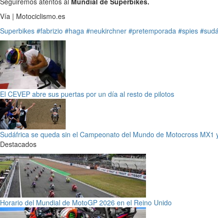
Seguiremos atentos al
Mundial de Superbikes.
Vía | Motociclismo.es
Superbikes
#fabrizio
#haga
#neukirchner
#pretemporada
#spies
#sudá
El CEVEP abre sus puertas por un día al resto de pilotos
Sudáfrica se queda sin el Campeonato del Mundo de Motocross MX1
Destacados
Horario del Mundial de MotoGP 2026 en el Reino Unido