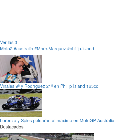
Ver las 3
Moto2
#australia
#Marc-Marquez
#phillip-island
Viñales 9º y Rodríguez 21º en Phillip Island 125cc
Lorenzo y Spies pelearán al máximo en MotoGP Australia
Destacados