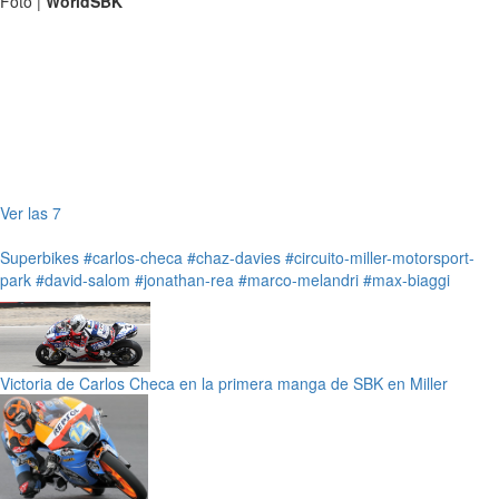
Foto |
WorldSBK
Ver las 7
Superbikes
#carlos-checa
#chaz-davies
#circuito-miller-motorsport-
park
#david-salom
#jonathan-rea
#marco-melandri
#max-biaggi
Victoria de Carlos Checa en la primera manga de SBK en Miller