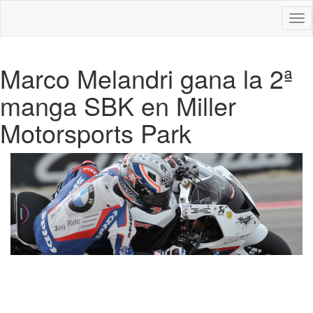
Des
nav
Marco Melandri gana la 2ª
manga SBK en Miller
Motorsports Park