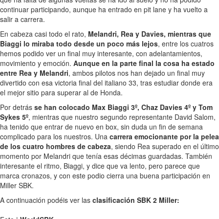
continuar participando, aunque ha entrado en pit lane y ha vuelto a
salir a carrera.
En cabeza casi todo el rato,
Melandri, Rea y Davies, mientras que
Biaggi lo miraba todo desde un poco más lejos
, entre los cuatros
hemos podido ver un final muy interesante, con adelantamientos,
movimiento y emoción.
Aunque en la parte final la cosa ha estado
entre Rea y Melandri
, ambos pilotos nos han dejado un final muy
divertido con esa victoria final del italiano 33, tras estudiar donde era
el mejor sitio para superar al de Honda.
Por detrás
se han colocado Max Biaggi 3º, Chaz Davies 4º y Tom
Sykes 5º
, mientras que nuestro segundo representante David Salom,
ha tenido que entrar de nuevo en box, sin duda un fin de semana
complicado para los nuestros. Una
carrera emocionante por la pelea
de los cuatro hombres de cabeza
, siendo Rea superado en el último
momento por Melandri que tenía esas décimas guardadas. También
interesante el ritmo, Biaggi, y dice que va lento, pero parece que
marca cronazos, y con este podio cierra una buena participación en
Miller SBK.
A continuación podéis ver las
clasificación SBK 2 Miller: