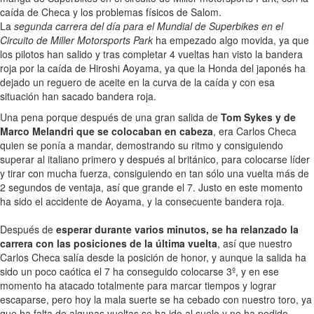
caída de Checa y los problemas físicos de Salom.
La
segunda carrera del día para el Mundial de Superbikes en el
Circuito de Miller Motorsports Park
ha empezado algo movida, ya que
los pilotos han salido y tras completar 4 vueltas han visto la bandera
roja por la caída de Hiroshi Aoyama, ya que la Honda del japonés ha
dejado un reguero de aceite en la curva de la caída y con esa
situación han sacado bandera roja.
Una pena porque después de una gran salida de
Tom Sykes y de
Marco Melandri que se colocaban en cabeza
, era Carlos Checa
quien se ponía a mandar, demostrando su ritmo y consiguiendo
superar al italiano primero y después al británico, para colocarse líder
y tirar con mucha fuerza, consiguiendo en tan sólo una vuelta más de
2 segundos de ventaja, así que grande el 7. Justo en este momento
ha sido el accidente de Aoyama, y la consecuente bandera roja.
Después de
esperar durante varios minutos, se ha relanzado la
carrera con las posiciones de la última vuelta
, así que nuestro
Carlos Checa salía desde la posición de honor, y aunque la salida ha
sido un poco caótica el 7 ha conseguido colocarse 3º, y en ese
momento ha atacado totalmente para marcar tiempos y lograr
escaparse, pero hoy la mala suerte se ha cebado con nuestro toro, ya
que ha falta de algunas vueltas se ha ido al suelo y no ha podido