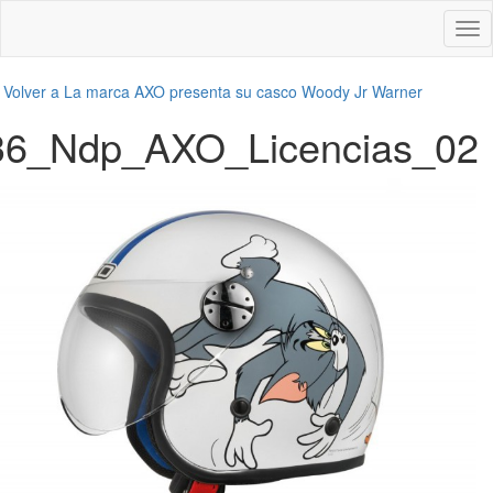
Des
nav
←
Volver a La marca AXO presenta su casco Woody Jr Warner
36_Ndp_AXO_Licencias_02