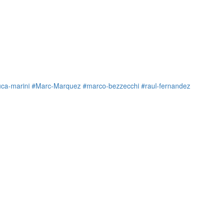
uca-marini
#Marc-Marquez
#marco-bezzecchi
#raul-fernandez