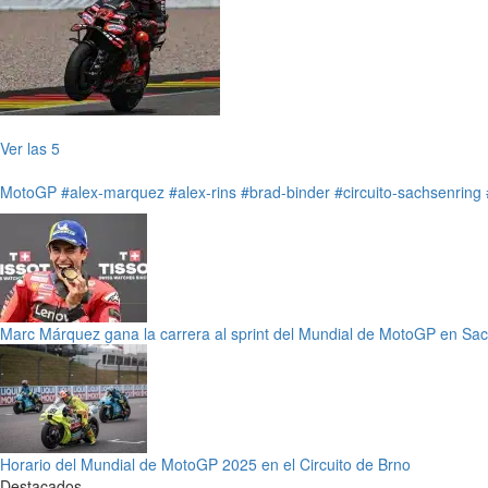
Ver las 5
MotoGP
#alex-marquez
#alex-rins
#brad-binder
#circuito-sachsenring
Marc Márquez gana la carrera al sprint del Mundial de MotoGP en Sa
Horario del Mundial de MotoGP 2025 en el Circuito de Brno
Destacados