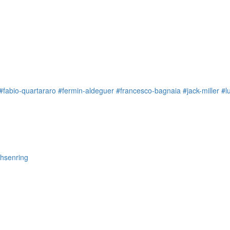
#fabio-quartararo
#fermin-aldeguer
#francesco-bagnaia
#jack-miller
#l
chsenring