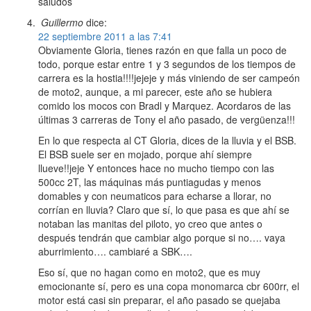
saludos
Guillermo
dice:
22 septiembre 2011 a las 7:41
Obviamente Gloria, tienes razón en que falla un poco de
todo, porque estar entre 1 y 3 segundos de los tiempos de
carrera es la hostia!!!!jejeje y más viniendo de ser campeón
de moto2, aunque, a mi parecer, este año se hubiera
comido los mocos con Bradl y Marquez. Acordaros de las
últimas 3 carreras de Tony el año pasado, de vergüenza!!!
En lo que respecta al CT Gloria, dices de la lluvia y el BSB.
El BSB suele ser en mojado, porque ahí siempre
llueve!!jeje Y entonces hace no mucho tiempo con las
500cc 2T, las máquinas más puntiagudas y menos
domables y con neumaticos para echarse a llorar, no
corrían en lluvia? Claro que sí, lo que pasa es que ahí se
notaban las manitas del piloto, yo creo que antes o
después tendrán que cambiar algo porque si no…. vaya
aburrimiento…. cambiaré a SBK….
Eso sí, que no hagan como en moto2, que es muy
emocionante sí, pero es una copa monomarca cbr 600rr, el
motor está casi sin preparar, el año pasado se quejaba