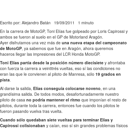
Escrito por: Alejandro Batán
19/09/2011
1 minuto
En la carrera de MotoGP, Toni Elías fue golpeado por Loris Capirossi y
ambos se fueron al suelo en el GP de Motorland Aragón.
Ayer disfrutamos una vez más de
una nueva etapa del campeonato
de MotoGP
, ya sabemos que fue en Aragón, ahora queremos
haceros llegar las impresiones del LCR Honda MotoGP.
Toni Elías partía desde la posición número diecisiete
y afrontaba
con fuerza la carrera a veintitrés vueltas, eso sí las condiciones no
eran las que le convienen al piloto de Manresa, sólo
19 grados en
pista
.
Al darse la salida,
Elías conseguía colocarse noveno
, en una
grandísima salida. De todos modos, desafortunadamente nuestro
piloto de casa
no podría mantener el ritmo
que imponían el resto de
pilotos, durante toda la carrera, entonces fue cuando los pilotos le
fueron pasando vuelva tras vuelta.
Cuando sólo quedaban siete vueltas para terminar Elías y
Capirossi colisionaban
y caían, eso sí sin grandes problemas físicos