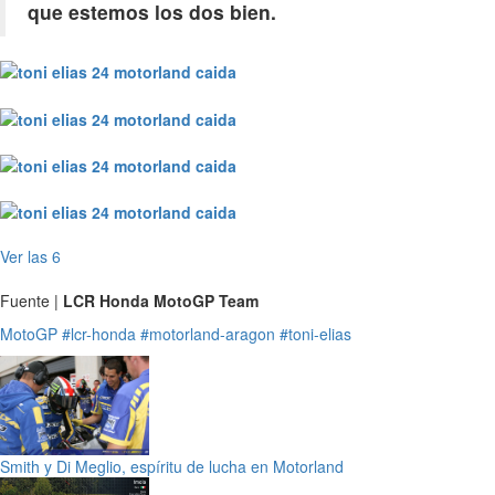
que estemos los dos bien.
Ver las 6
Fuente |
LCR Honda MotoGP Team
MotoGP
#lcr-honda
#motorland-aragon
#toni-elias
Smith y Di Meglio, espíritu de lucha en Motorland