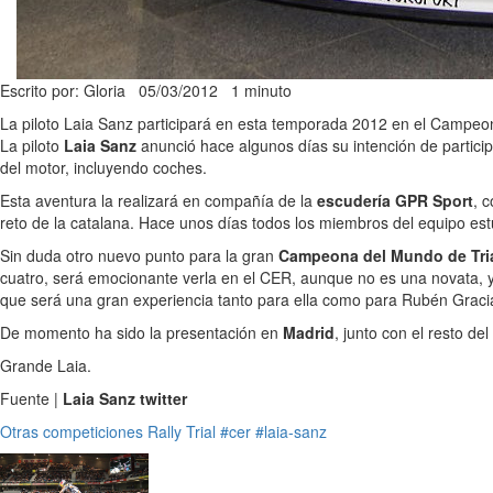
Escrito por: Gloria
05/03/2012
1 minuto
La piloto Laia Sanz participará en esta temporada 2012 en el Campeo
La piloto
Laia Sanz
anunció hace algunos días su intención de partici
del motor, incluyendo coches.
Esta aventura la realizará en compañía de la
escudería GPR Sport
, 
reto de la catalana. Hace unos días todos los miembros del equipo es
Sin duda otro nuevo punto para la gran
Campeona del Mundo de Tri
cuatro, será emocionante verla en el CER, aunque no es una novata, y
que será una gran experiencia tanto para ella como para Rubén Gracia,
De momento ha sido la presentación en
Madrid
, junto con el resto d
Grande Laia.
Fuente |
Laia Sanz twitter
Otras competiciones
Rally
Trial
#cer
#laia-sanz