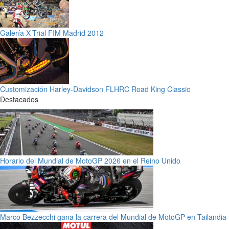
Galería X-Trial FIM Madrid 2012
Customización Harley-Davidson FLHRC Road King Classic
Destacados
Horario del Mundial de MotoGP 2026 en el Reino Unido
Marco Bezzecchi gana la carrera del Mundial de MotoGP en Tailandia