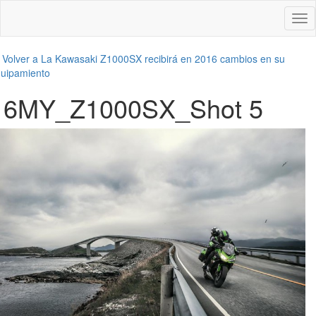
Des
nav
←
Volver a La Kawasaki Z1000SX recibirá en 2016 cambios en su
uipamiento
16MY_Z1000SX_Shot 5