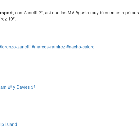
ersport
, con Zanetti 2º, así que las MV Agusta muy bien en esta primer
rez 19º.
#lorenzo-zanetti
#marcos-ramirez
#nacho-calero
lam 2º y Davies 3º
ip Island