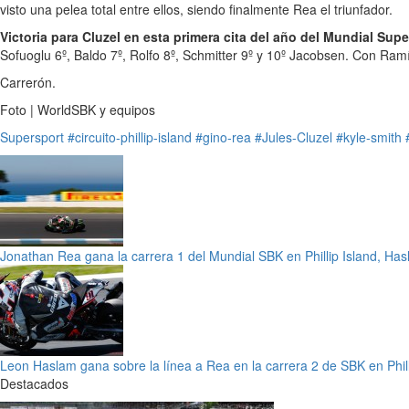
visto una pelea total entre ellos, siendo finalmente Rea el triunfador.
Victoria para Cluzel en esta primera cita del año del Mundial Sup
Sofuoglu 6º, Baldo 7º, Rolfo 8º, Schmitter 9º y 10º Jacobsen. Con Ramí
Carrerón.
Foto | WorldSBK y equipos
Supersport
#circuito-phillip-island
#gino-rea
#Jules-Cluzel
#kyle-smith
Jonathan Rea gana la carrera 1 del Mundial SBK en Phillip Island, Has
Leon Haslam gana sobre la línea a Rea en la carrera 2 de SBK en Phill
Destacados