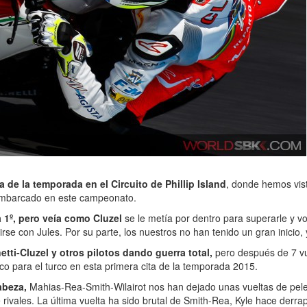
de la temporada en el Circuito de Phillip Island
, donde hemos vist
embarcado en este campeonato.
1º, pero veía como Cluzel
se le metía por dentro para superarle y vo
rse con Jules. Por su parte, los nuestros no han tenido un gran inicio,
tti-Cluzel y otros pilotos dando guerra total,
pero después de 7 vu
sco para el turco en esta primera cita de la temporada 2015.
abeza,
Mahias-Rea-Smith-Wilairot nos han dejado unas vueltas de pele
 rivales. La última vuelta ha sido brutal de Smith-Rea, Kyle hace derr