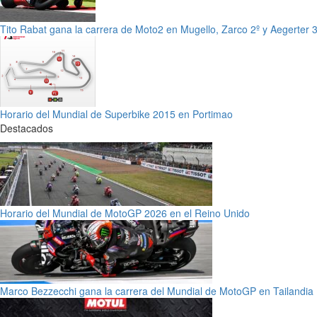
Tito Rabat gana la carrera de Moto2 en Mugello, Zarco 2º y Aegerter 3
Horario del Mundial de Superbike 2015 en Portimao
Destacados
Horario del Mundial de MotoGP 2026 en el Reino Unido
Marco Bezzecchi gana la carrera del Mundial de MotoGP en Tailandia