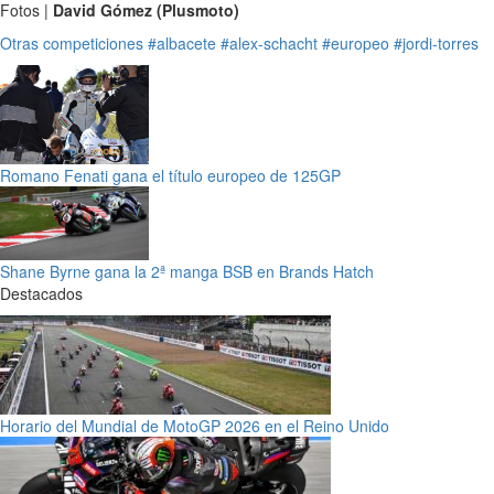
Fotos |
David Gómez (Plusmoto)
Otras competiciones
#albacete
#alex-schacht
#europeo
#jordi-torres
Romano Fenati gana el título europeo de 125GP
Shane Byrne gana la 2ª manga BSB en Brands Hatch
Destacados
Horario del Mundial de MotoGP 2026 en el Reino Unido