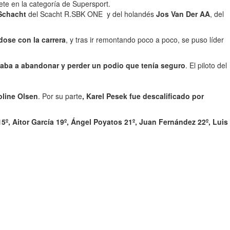
ete en la categoría de Supersport.
Schacht
del Scacht R.SBK ONE y del holandés
Jos Van Der AA
, del
dose con la carrera
, y tras ir remontando poco a poco, se puso líder
gaba a abandonar y perder un podio que tenía seguro
. El piloto del
oline Olsen
. Por su parte
, Karel Pesek fue descalificado por
5º, Aitor García 19º, Ángel Poyatos 21º, Juan Fernández 22º, Luis