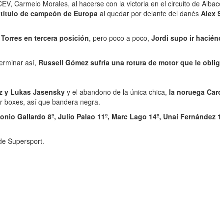
, Carmelo Morales, al hacerse con la victoria en el circuito de Albac
 título de campeón de Europa
al quedar por delante del danés
Alex 
Torres en tercera posición
, pero poco a poco,
Jordi supo ir hacién
terminar así,
Russell Gómez sufría una rotura de motor que le obli
ez y Lukas Jasensky
y el abandono de la única chica,
la noruega Car
or boxes, así que bandera negra.
onio Gallardo 8º, Julio Palao 11º, Marc Lago 14º, Unai Fernández 1
de Supersport.