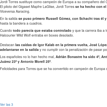
Jordi Torres sustituye como campeón de Europa a su compañero del CEV
El piloto del Gigaset Mapfre LaGlise, Jordi Torres
se ha hecho con el
Viceversa Aaracing.
En la salida
se puso primero Russell Gómez, con Schacht tras él y 
hasta la bandera a cuadros.
Cuando
todo parecía que estaba controlado
y que la carrera iba a 
Halcourier Wild Wolf entraba en boxes desolado.
Destacan
las caídas de Igor Kalab en la primera vuelta, José Lóp
adelantarse en la salida
y no cumplir con la penalización de pasar p
Los españoles no lo han hecho mal,
Adrián Bonastre ha sido 4º, Ant
Juárez 23º y Antonio Morell 25º
.
Felicidades para Torres que se ha convertido en campeón de Europa 
Ver las 3