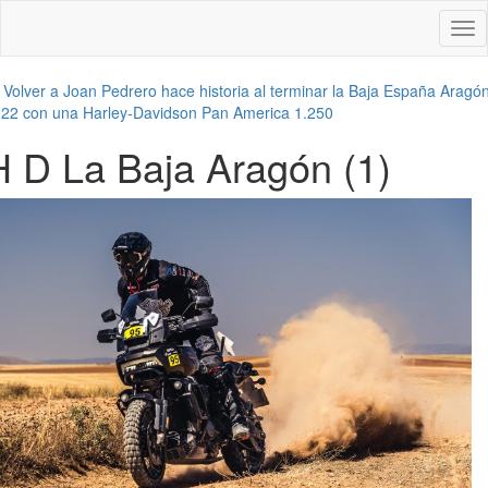
Des
nav
←
Volver a Joan Pedrero hace historia al terminar la Baja España Aragó
22 con una Harley-Davidson Pan America 1.250
H D La Baja Aragón (1)