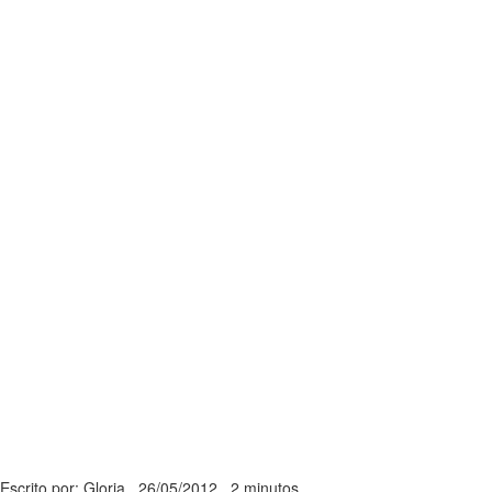
Escrito por: Gloria
26/05/2012
2 minutos