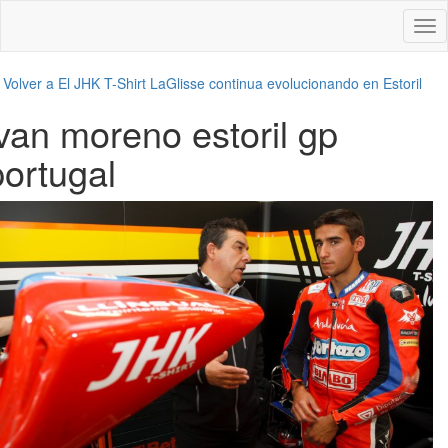
Des
nav
←
Volver a El JHK T-Shirt LaGlisse continua evolucionando en Estoril
ivan moreno estoril gp
portugal