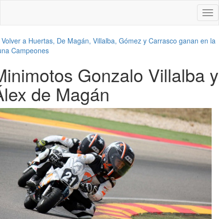
Des
nav
←
Volver a Huertas, De Magán, Villalba, Gómez y Carrasco ganan en la
una Campeones
Minimotos Gonzalo Villalba y
Álex de Magán