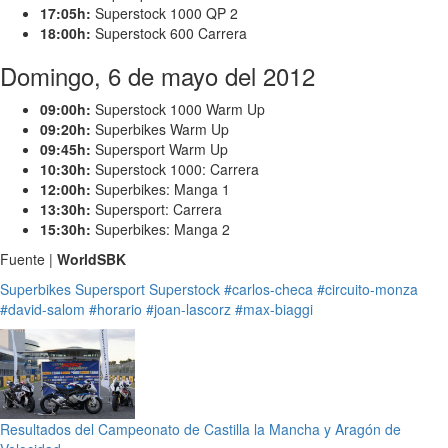
17:05h:
Superstock 1000 QP 2
18:00h:
Superstock 600 Carrera
Domingo, 6 de mayo del 2012
09:00h:
Superstock 1000 Warm Up
09:20h:
Superbikes Warm Up
09:45h:
Supersport Warm Up
10:30h:
Superstock 1000: Carrera
12:00h:
Superbikes: Manga 1
13:30h:
Supersport: Carrera
15:30h:
Superbikes: Manga 2
Fuente |
WorldSBK
Superbikes
Supersport
Superstock
#carlos-checa
#circuito-monza
#david-salom
#horario
#joan-lascorz
#max-biaggi
Resultados del Campeonato de Castilla la Mancha y Aragón de