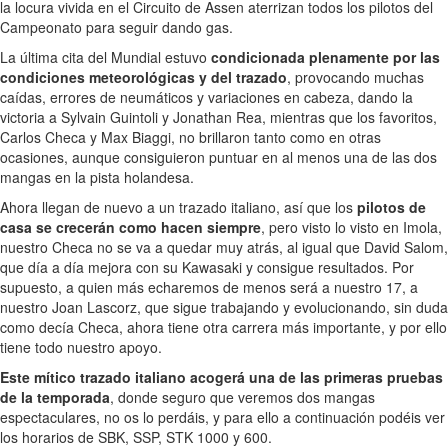
la locura vivida en el Circuito de Assen aterrizan todos los pilotos del
Campeonato para seguir dando gas.
La última cita del Mundial estuvo
condicionada plenamente por las
condiciones meteorológicas y del trazado
, provocando muchas
caídas, errores de neumáticos y variaciones en cabeza, dando la
victoria a Sylvain Guintoli y Jonathan Rea, mientras que los favoritos,
Carlos Checa y Max Biaggi, no brillaron tanto como en otras
ocasiones, aunque consiguieron puntuar en al menos una de las dos
mangas en la pista holandesa.
Ahora llegan de nuevo a un trazado italiano, así que los
pilotos de
casa se crecerán como hacen siempre
, pero visto lo visto en Imola,
nuestro Checa no se va a quedar muy atrás, al igual que David Salom,
que día a día mejora con su Kawasaki y consigue resultados. Por
supuesto, a quien más echaremos de menos será a nuestro 17, a
nuestro Joan Lascorz, que sigue trabajando y evolucionando, sin duda
como decía Checa, ahora tiene otra carrera más importante, y por ello
tiene todo nuestro apoyo.
Este mítico trazado italiano acogerá una de las primeras pruebas
de la temporada
, donde seguro que veremos dos mangas
espectaculares, no os lo perdáis, y para ello a continuación podéis ver
los horarios de SBK, SSP, STK 1000 y 600.