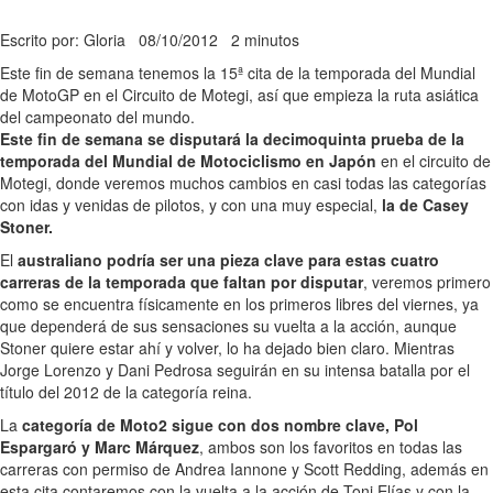
Escrito por: Gloria
08/10/2012
2 minutos
Este fin de semana tenemos la 15ª cita de la temporada del Mundial
de MotoGP en el Circuito de Motegi, así que empieza la ruta asiática
del campeonato del mundo.
Este fin de semana se disputará la decimoquinta prueba de la
temporada del Mundial de Motociclismo en Japón
en el circuito de
Motegi, donde veremos muchos cambios en casi todas las categorías
con idas y venidas de pilotos, y con una muy especial,
la de Casey
Stoner.
El
australiano podría ser una pieza clave para estas cuatro
carreras de la temporada que faltan por disputar
, veremos primero
como se encuentra físicamente en los primeros libres del viernes, ya
que dependerá de sus sensaciones su vuelta a la acción, aunque
Stoner quiere estar ahí y volver, lo ha dejado bien claro. Mientras
Jorge Lorenzo y Dani Pedrosa seguirán en su intensa batalla por el
título del 2012 de la categoría reina.
La
categoría de Moto2 sigue con dos nombre clave, Pol
Espargaró y Marc Márquez
, ambos son los favoritos en todas las
carreras con permiso de Andrea Iannone y Scott Redding, además en
esta cita contaremos con la vuelta a la acción de Toni Elías y con la