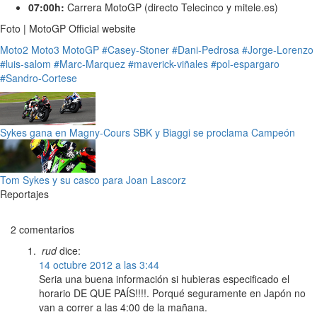
07:00h:
Carrera MotoGP (directo Telecinco y mitele.es)
Foto | MotoGP Official website
Moto2
Moto3
MotoGP
#Casey-Stoner
#Dani-Pedrosa
#Jorge-Lorenzo
#luis-salom
#Marc-Marquez
#maverick-viñales
#pol-espargaro
#Sandro-Cortese
Sykes gana en Magny-Cours SBK y Biaggi se proclama Campeón
Tom Sykes y su casco para Joan Lascorz
Reportajes
2 comentarios
rud
dice:
14 octubre 2012 a las 3:44
Seria una buena información si hubieras especificado el
horario DE QUE PAÍS!!!!. Porqué seguramente en Japón no
van a correr a las 4:00 de la mañana.