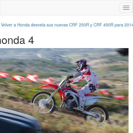
Des
nav
←
Volver a Honda desvela sus nuevas CRF 250R y CRF 450R para 201
honda 4