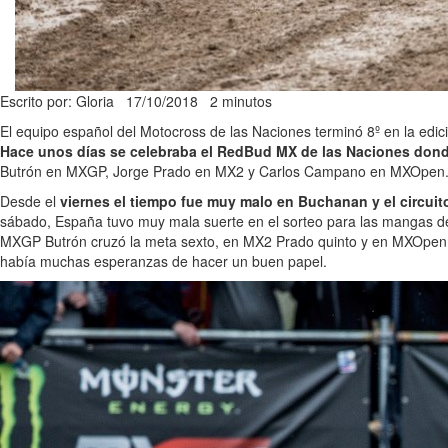
Escrito por: Gloria
17/10/2018
2 minutos
El equipo español del Motocross de las Naciones terminó 8º en la edi
Hace unos días se celebraba el RedBud MX de las Naciones donde
Butrón en MXGP, Jorge Prado en MX2 y Carlos Campano en MXOpen
Desde el
viernes el tiempo fue muy malo en Buchanan y el circui
sábado, España tuvo muy mala suerte en el sorteo para las mangas de cla
MXGP Butrón cruzó la meta sexto, en MX2 Prado quinto y en MXOpen Ca
había muchas esperanzas de hacer un buen papel.